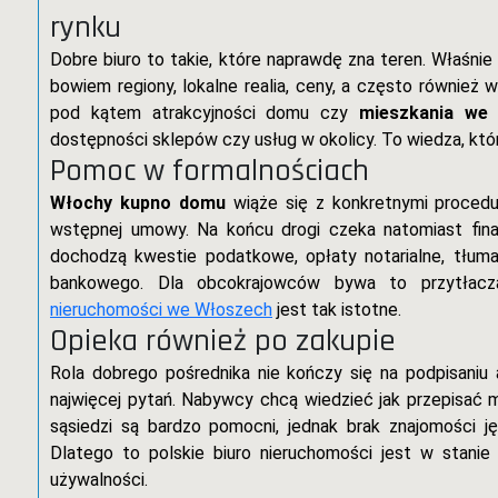
rynku
Dobre biuro to takie, które naprawdę zna teren. Właśni
bowiem regiony, lokalne realia, ceny, a często również w
pod kątem atrakcyjności domu czy
mieszkania we
dostępności sklepów czy usług w okolicy. To wiedza, któr
Pomoc w formalnościach
Włochy kupno domu
wiąże się z konkretnymi procedu
wstępnej umowy. Na końcu drogi czeka natomiast final
dochodzą kwestie podatkowe, opłaty notarialne, tłum
bankowego. Dla obcokrajowców bywa to przytłacza
nieruchomości we Włoszech
jest tak istotne.
Opieka również po zakupie
Rola dobrego pośrednika nie kończy się na podpisaniu 
najwięcej pytań. Nabywcy chcą wiedzieć jak przepisać
sąsiedzi są bardzo pomocni, jednak brak znajomości ję
Dlatego to polskie biuro nieruchomości jest w stan
używalności.