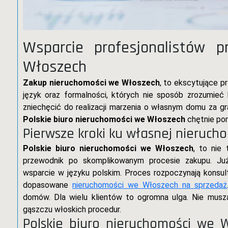
Wsparcie profesjonalistów p
Włoszech
Zakup nieruchomości we Włoszech
, to ekscytujące p
język oraz formalności, których nie sposób zrozumie
zniechęcić do realizacji marzenia o własnym domu za gra
Polskie biuro nieruchomości we Włoszech
chętnie po
Pierwsze kroki ku własnej nieruch
Polskie biuro nieruchomości we Włoszech
, to nie
przewodnik po skomplikowanym procesie zakupu. Już 
wsparcie w języku polskim. Proces rozpoczynają konsult
dopasowane
nieruchomości we Włoszech na sprzedaż
domów. Dla wielu klientów to ogromna ulga. Nie muszą
gąszczu włoskich procedur.
Polskie biuro nieruchomości we 