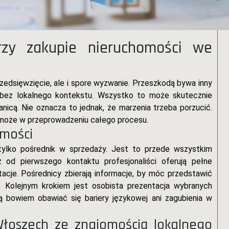
rzy zakupie nieruchomości we
rzedsięwzięcie, ale i spore wyzwanie. Przeszkodą bywa inny
ć bez lokalnego kontekstu. Wszystko to może skutecznie
nicą. Nie oznacza to jednak, że marzenia trzeba porzucić.
może w przeprowadzeniu całego procesu.
omości
 tylko pośrednik w sprzedaży. Jest to przede wszystkim
od pierwszego kontaktu profesjonaliści oferują pełne
acje. Pośrednicy zbierają informacje, by móc przedstawić
. Kolejnym krokiem jest osobista prezentacja wybranych
 bowiem obawiać się bariery językowej ani zagubienia w
Włoszech ze znajomością lokalnego