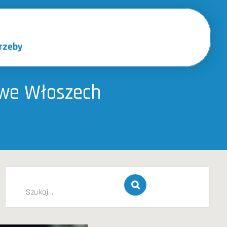
rzeby
 we Włoszech
Szukaj
dla: