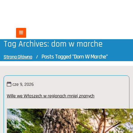
Skip
Nieruchomości we Włoszech
to
content
Włochy czekają na Ciebie
Tag Archives: dom w marche
Posts Tagged "dom W Marche"
Strona Główna
/
cze 9, 2026
Wille we Włoszech w regionach mniej znanych