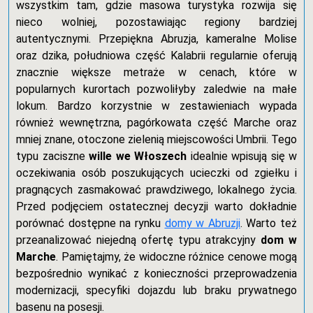
wszystkim tam, gdzie masowa turystyka rozwija się
nieco wolniej, pozostawiając regiony bardziej
autentycznymi. Przepiękna Abruzja, kameralne Molise
oraz dzika, południowa część Kalabrii regularnie oferują
znacznie większe metraże w cenach, które w
popularnych kurortach pozwoliłyby zaledwie na małe
lokum. Bardzo korzystnie w zestawieniach wypada
również wewnętrzna, pagórkowata część Marche oraz
mniej znane, otoczone zielenią miejscowości Umbrii. Tego
typu zaciszne
wille we Włoszech
idealnie wpisują się w
oczekiwania osób poszukujących ucieczki od zgiełku i
pragnących zasmakować prawdziwego, lokalnego życia.
Przed podjęciem ostatecznej decyzji warto dokładnie
porównać dostępne na rynku
domy w Abruzji
. Warto też
przeanalizować niejedną ofertę typu atrakcyjny
dom w
Marche
. Pamiętajmy, że widoczne różnice cenowe mogą
bezpośrednio wynikać z konieczności przeprowadzenia
modernizacji, specyfiki dojazdu lub braku prywatnego
basenu na posesji.