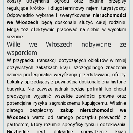
koszty utrzymania ogrodu oraz lokalne przepisy
regulujące krótko- i długoterminowy najem turystyczny.
Odpowiednio wybrane i zweryfikowane
nieruchomości
we Włoszech
będą doskonale służyć całej rodzinie.
Mogą też efektywnie pracować na siebie w wysokim
sezonie.
Wille we Włoszech nabywane ze
wsparciem
W przypadku transakcji dotyczących obiektów w mniej
oczywistych zakątkach kraju, szczególnego znaczenia
nabiera profesjonalna weryfikacja przedstawianej oferty.
Lokalny sprzedający z pewnością doskonale zna historię
budynku. Nie zawsze jednak będzie potrafił lub chciał
precyzyjnie wyjaśnić wszelkie zawiłości prawne oraz
potencjalne ryzyka zagranicznemu kupującemu. Właśnie
dlatego bezpieczny
zakup nieruchomości we
Włoszech
warto od samego początku prowadzić z
partnerem, który rozumie specyfikę rynku i oczekiwania.
Niezbędne jest dokładne sprawdzenie ksiąg