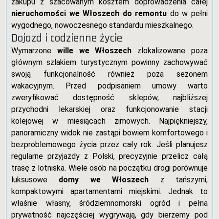
zakupu z szacowanym kosztem doprowadzenia całej
nieruchomości we Włoszech do remontu
do w pełni
wygodnego, nowoczesnego standardu mieszkalnego.
Dojazd i codzienne życie
Wymarzone
wille we Włoszech
zlokalizowane poza
głównym szlakiem turystycznym powinny zachowywać
swoją funkcjonalność również poza sezonem
wakacyjnym. Przed podpisaniem umowy warto
zweryfikować dostępność sklepów, najbliższej
przychodni lekarskiej oraz funkcjonowanie stacji
kolejowej w miesiącach zimowych. Najpiękniejszy,
panoramiczny widok nie zastąpi bowiem komfortowego i
bezproblemowego życia przez cały rok. Jeśli planujesz
regularne przyjazdy z Polski, precyzyjnie przelicz całą
trasę z lotniska. Wiele osób na początku drogi porównuje
luksusowe
domy we Włoszech
z tańszymi,
kompaktowymi apartamentami miejskimi. Jednak to
właśnie własny, śródziemnomorski ogród i pełna
prywatność najczęściej wygrywają, gdy bierzemy pod