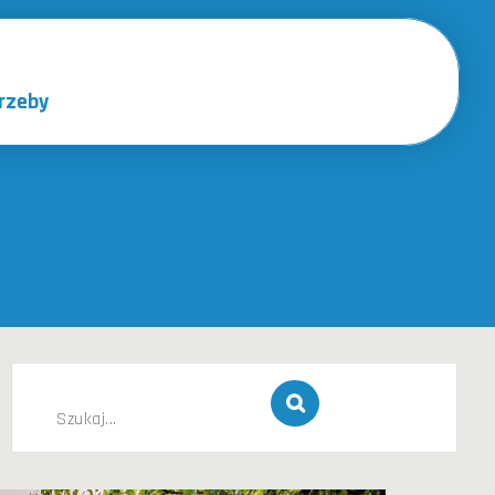
rzeby
u
Szukaj
dla: