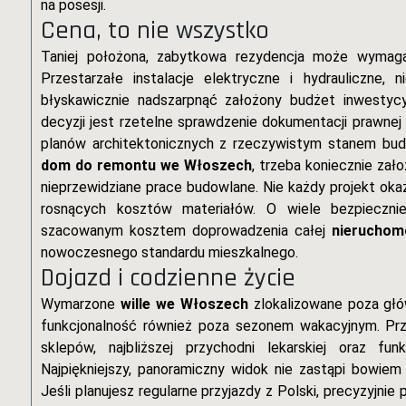
na posesji.
Cena, to nie wszystko
Taniej położona, zabytkowa rezydencja może wymaga
Przestarzałe instalacje elektryczne i hydrauliczne,
błyskawicznie nadszarpnąć założony budżet inwestyc
decyzji jest rzetelne sprawdzenie dokumentacji prawne
planów architektonicznych z rzeczywistym stanem budyn
dom do remontu we Włoszech
, trzeba koniecznie za
nieprzewidziane prace budowlane. Nie każdy projekt okaż
rosnących kosztów materiałów. O wiele bezpieczn
szacowanym kosztem doprowadzenia całej
nieruchom
nowoczesnego standardu mieszkalnego.
Dojazd i codzienne życie
Wymarzone
wille we Włoszech
zlokalizowane poza gł
funkcjonalność również poza sezonem wakacyjnym. P
sklepów, najbliższej przychodni lekarskiej oraz fu
Najpiękniejszy, panoramiczny widok nie zastąpi bowie
Jeśli planujesz regularne przyjazdy z Polski, precyzyjnie 