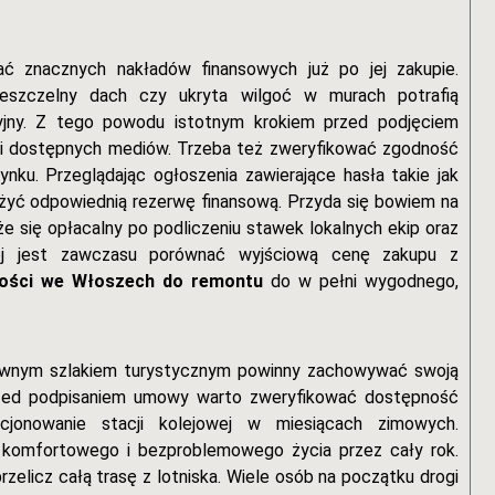
ć znacznych nakładów finansowych już po jej zakupie.
 nieszczelny dach czy ukryta wilgoć w murach potrafią
yjny. Z tego powodu istotnym krokiem przed podjęciem
j i dostępnych mediów. Trzeba też zweryfikować zgodność
ku. Przeglądając ogłoszenia zawierające hasła takie jak
łożyć odpowiednią rezerwę finansową. Przyda się bowiem na
e się opłacalny po podliczeniu stawek lokalnych ekip oraz
iej jest zawczasu porównać wyjściową cenę zakupu z
ości we Włoszech do remontu
do w pełni wygodnego,
ównym szlakiem turystycznym powinny zachowywać swoją
rzed podpisaniem umowy warto zweryfikować dostępność
nkcjonowanie stacji kolejowej w miesiącach zimowych.
m komfortowego i bezproblemowego życia przez cały rok.
przelicz całą trasę z lotniska. Wiele osób na początku drogi