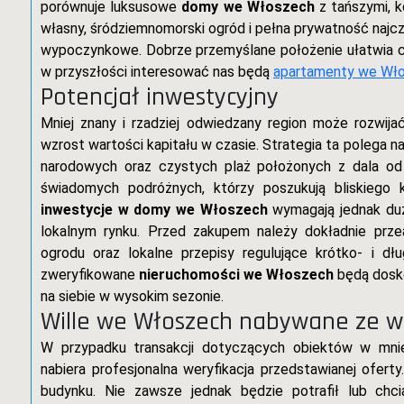
porównuje luksusowe
domy we Włoszech
z tańszymi, 
własny, śródziemnomorski ogród i pełna prywatność najc
wypoczynkowe. Dobrze przemyślane położenie ułatwia co
w przyszłości interesować nas będą
apartamenty we Wło
Potencjał inwestycyjny
Mniej znany i rzadziej odwiedzany region może rozwija
wzrost wartości kapitału w czasie. Strategia ta polega 
narodowych oraz czystych plaż położonych z dala od n
świadomych podróżnych, którzy poszukują bliskiego 
inwestycje w domy we Włoszech
wymagają jednak dużej
lokalnym rynku. Przed zakupem należy dokładnie prze
ogrodu oraz lokalne przepisy regulujące krótko- i d
zweryfikowane
nieruchomości we Włoszech
będą dosko
na siebie w wysokim sezonie.
Wille we Włoszech nabywane ze w
W przypadku transakcji dotyczących obiektów w mnie
nabiera profesjonalna weryfikacja przedstawianej ofert
budynku. Nie zawsze jednak będzie potrafił lub chci