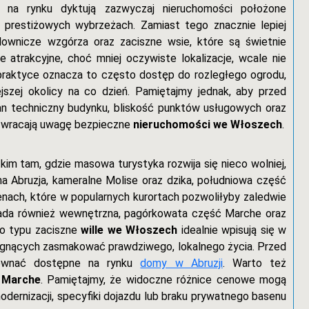
na rynku dyktują zazwyczaj nieruchomości położone
 prestiżowych wybrzeżach. Zamiast tego znacznie lepiej
lownicze wzgórza oraz zaciszne wsie, które są świetnie
 atrakcyjne, choć mniej oczywiste lokalizacje, wcale nie
 praktyce oznacza to często dostęp do rozległego ogrodu,
szej okolicy na co dzień. Pamiętajmy jednak, aby przed
tan techniczny budynku, bliskość punktów usługowych oraz
e zwracają uwagę bezpieczne
nieruchomości we Włoszech
.
m tam, gdzie masowa turystyka rozwija się nieco wolniej,
na Abruzja, kameralne Molise oraz dzika, południowa część
cenach, które w popularnych kurortach pozwoliłyby zaledwie
pada również wewnętrzna, pagórkowata część Marche oraz
go typu zaciszne
wille we Włoszech
idealnie wpisują się w
ragnących zasmakować prawdziwego, lokalnego życia. Przed
orównać dostępne na rynku
domy w Abruzji
. Warto też
 Marche
. Pamiętajmy, że widoczne różnice cenowe mogą
dernizacji, specyfiki dojazdu lub braku prywatnego basenu