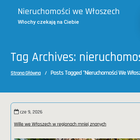
Skip
Nieruchomości we Włoszech
to
content
Włochy czekają na Ciebie
Tag Archives: nieruchom
Posts Tagged "nieruchomości We Włos
Strona Główna
/
cze 9, 2026
Wille we Włoszech w regionach mniej znanych