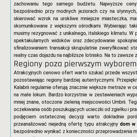
zachowaniu tego samego budżetu. Najwyższe ceny 
bezpośrednio przy modnych jeziorach czy na słynnych,
skierować wzrok na urokliwe mniejsze miasteczka, ma
skomunikowane z większymi ośrodkami. Wybierając takie
musimy rezygnować z unikalnego, italskiego klimatu. W
spektakularnych widoków oraz zdecydowanie spokojniej
sfinalizowaniem transakcji skrupulatnie zweryfikować s
realny czas dojazdu na najbliższe lotnisko. Na to zawsz
Regiony poza pierwszym wyborem
Atrakcyjnych cenowo ofert warto szukać przede wszystki
pozostawiając regiony bardziej autentycznymi. Przepięk
Kalabrii regularnie oferują znacznie większe metraże w 
na małe lokum. Bardzo korzystnie w zestawieniach wy
mniej znane, otoczone zielenią miejscowości Umbrii. Te
oczekiwania osób poszukujących ucieczki od zgiełku i p
podjęciem ostatecznej decyzji warto dokładnie p
przeanalizować niejedną ofertę typu atrakcyjny
dom w
bezpośrednio wynikać z konieczności przeprowadzenia mo