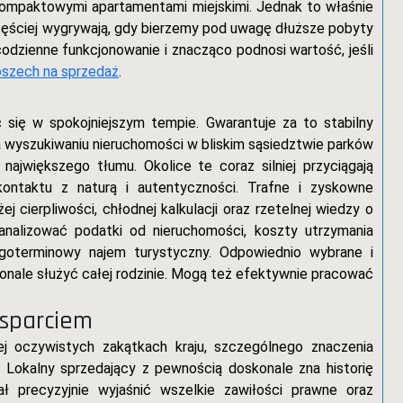
kompaktowymi apartamentami miejskimi. Jednak to właśnie
zęściej wygrywają, gdy bierzemy pod uwagę dłuższe pobyty
dzienne funkcjonowanie i znacząco podnosi wartość, jeśli
szech na sprzedaż
.
ć się w spokojniejszym tempie. Gwarantuje za to stabilny
na wyszukiwaniu nieruchomości w bliskim sąsiedztwie parków
ajwiększego tłumu. Okolice te coraz silniej przyciągają
kontaktu z naturą i autentyczności. Trafne i zyskowne
 cierpliwości, chłodnej kalkulacji oraz rzetelnej wiedzy o
analizować podatki od nieruchomości, koszty utrzymania
ługoterminowy najem turystyczny. Odpowiednio wybrane i
nale służyć całej rodzinie. Mogą też efektywnie pracować
sparciem
j oczywistych zakątkach kraju, szczególnego znaczenia
y. Lokalny sprzedający z pewnością doskonale zna historię
ał precyzyjnie wyjaśnić wszelkie zawiłości prawne oraz