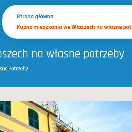
Strona główna
Kupno mieszkania we Włoszech na własne pot
szech na własne potrzeby
sne Potrzeby