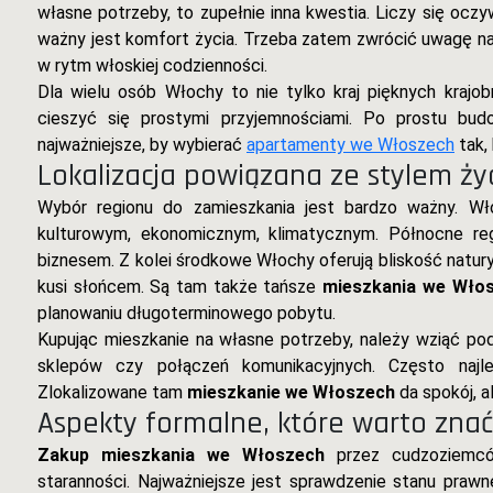
własne potrzeby, to zupełnie inna kwestia. Liczy się oczy
ważny jest komfort życia. Trzeba zatem zwrócić uwagę n
w rytm włoskiej codzienności.
Dla wielu osób Włochy to nie tylko kraj pięknych kraj
cieszyć się prostymi przyjemnościami. Po prostu bu
najważniejsze, by wybierać
apartamenty we Włoszech
tak, 
Lokalizacja powiązana ze stylem ży
Wybór regionu do zamieszkania jest bardzo ważny. 
kulturowym, ekonomicznym, klimatycznym. Północne re
biznesem. Z kolei środkowe Włochy oferują bliskość natury 
kusi słońcem. Są tam także tańsze
mieszkania we Włos
planowaniu długoterminowego pobytu.
Kupując mieszkanie na własne potrzeby, należy wziąć p
sklepów czy połączeń komunikacyjnych. Często najle
Zlokalizowane tam
mieszkanie we Włoszech
da spokój, a
Aspekty formalne, które warto znać
Zakup mieszkania we Włoszech
przez cudzoziemcó
staranności. Najważniejsze jest sprawdzenie stanu prawne