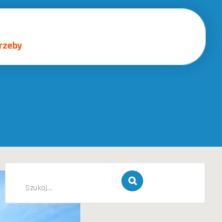
rzeby
Szukaj
dla: