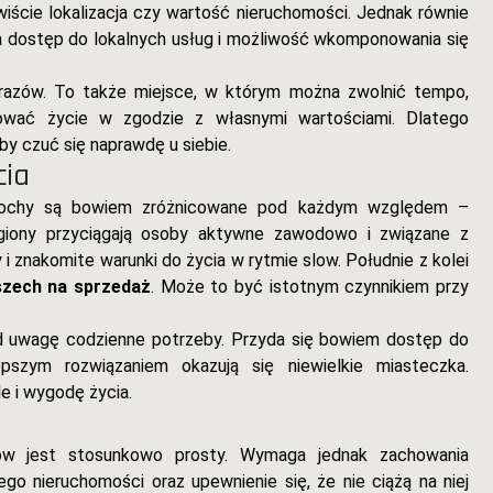
wiście lokalizacja czy wartość nieruchomości. Jednak równie
a dostęp do lokalnych usług i możliwość wkomponowania się
obrazów. To także miejsce, w którym można zwolnić tempo,
dować życie w zgodzie z własnymi wartościami. Dlatego
by czuć się naprawdę u siebie.
cia
Włochy są bowiem zróżnicowane pod każdym względem –
giony przyciągają osoby aktywne zawodowo i związane z
i znakomite warunki do życia w rytmie slow. Południe z kolei
zech na sprzedaż
. Może to być istotnym czynnikiem przy
od uwagę codzienne potrzeby. Przyda się bowiem dostęp do
pszym rozwiązaniem okazują się niewielkie miasteczka.
le i wygodę życia.
w jest stosunkowo prosty. Wymaga jednak zachowania
go nieruchomości oraz upewnienie się, że nie ciążą na niej