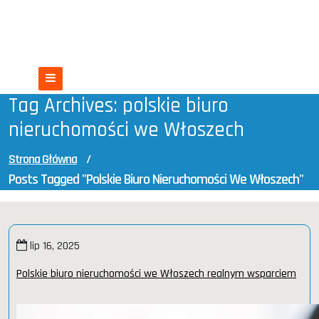
Skip
Nieruchomości we Włoszech
to
content
Włochy czekają na Ciebie
Tag Archives: polskie biuro
nieruchomości we Włoszech
Strona Główna
/
Posts Tagged "polskie Biuro Nieruchomości We Włoszech"
lip 16, 2025
Polskie biuro nieruchomości we Włoszech realnym wsparciem