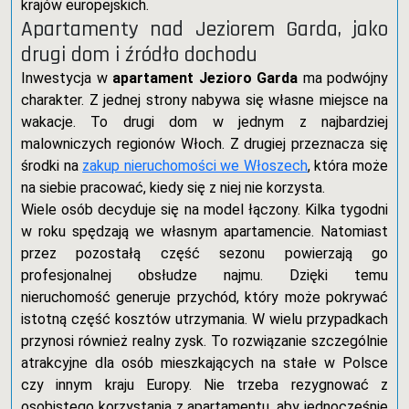
krajów europejskich.
Apartamenty nad Jeziorem Garda, jako
drugi dom i źródło dochodu
Inwestycja w
apartament Jezioro Garda
ma podwójny
charakter. Z jednej strony nabywa się własne miejsce na
wakacje. To drugi dom w jednym z najbardziej
malowniczych regionów Włoch. Z drugiej przeznacza się
środki na
zakup nieruchomości we Włoszech
, która może
na siebie pracować, kiedy się z niej nie korzysta.
Wiele osób decyduje się na model łączony. Kilka tygodni
w roku spędzają we własnym apartamencie. Natomiast
przez pozostałą część sezonu powierzają go
profesjonalnej obsłudze najmu. Dzięki temu
nieruchomość generuje przychód, który może pokrywać
istotną część kosztów utrzymania. W wielu przypadkach
przynosi również realny zysk. To rozwiązanie szczególnie
atrakcyjne dla osób mieszkających na stałe w Polsce
czy innym kraju Europy. Nie trzeba rezygnować z
osobistego korzystania z apartamentu, aby jednocześnie