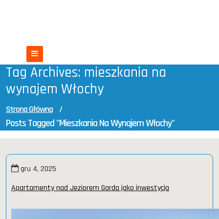
Skip
Nieruchomości we Włoszech
to
content
Włochy czekają na Ciebie
Tag Archives: mieszkania na
wynajem Włochy
Strona Główna
/
Posts Tagged "mieszkania Na Wynajem Włochy"
gru 4, 2025
Apartamenty nad Jeziorem Garda jako inwestycja