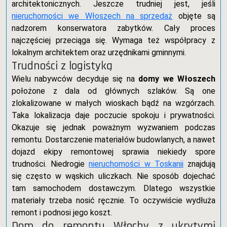
architektonicznych. Jeszcze trudniej jest, jeśli
nieruchomości we Włoszech na sprzedaż
objęte są
nadzorem konserwatora zabytków. Cały proces
najczęściej przeciąga się. Wymaga też współpracy z
lokalnym architektem oraz urzędnikami gminnymi.
Trudności z logistyką
Wielu nabywców decyduje się na
domy we Włoszech
położone z dala od głównych szlaków. Są one
zlokalizowane w małych wioskach bądź na wzgórzach.
Taka lokalizacja daje poczucie spokoju i prywatności.
Okazuje się jednak poważnym wyzwaniem podczas
remontu. Dostarczenie materiałów budowlanych, a nawet
dojazd ekipy remontowej sprawia niekiedy spore
trudności. Niedrogie
nieruchomości w Toskanii
znajdują
się często w wąskich uliczkach. Nie sposób dojechać
tam samochodem dostawczym. Dlatego wszystkie
materiały trzeba nosić ręcznie. To oczywiście wydłuża
remont i podnosi jego koszt.
Dom do remontu Włochy z ukrytymi