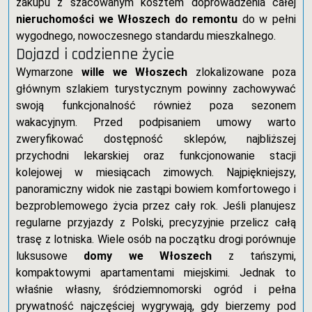
zakupu z szacowanym kosztem doprowadzenia całej
nieruchomości we Włoszech do remontu
do w pełni
wygodnego, nowoczesnego standardu mieszkalnego.
Dojazd i codzienne życie
Wymarzone
wille we Włoszech
zlokalizowane poza
głównym szlakiem turystycznym powinny zachowywać
swoją funkcjonalność również poza sezonem
wakacyjnym. Przed podpisaniem umowy warto
zweryfikować dostępność sklepów, najbliższej
przychodni lekarskiej oraz funkcjonowanie stacji
kolejowej w miesiącach zimowych. Najpiękniejszy,
panoramiczny widok nie zastąpi bowiem komfortowego i
bezproblemowego życia przez cały rok. Jeśli planujesz
regularne przyjazdy z Polski, precyzyjnie przelicz całą
trasę z lotniska. Wiele osób na początku drogi porównuje
luksusowe
domy we Włoszech
z tańszymi,
kompaktowymi apartamentami miejskimi. Jednak to
właśnie własny, śródziemnomorski ogród i pełna
prywatność najczęściej wygrywają, gdy bierzemy pod