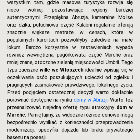
wszystkim tam, gdzie masowa turystyka rozwija się
nieco wolniej, pozostawiając regiony bardziej
autentycznymi. Przepiękna Abruzja, kameralne Molise
oraz dzika, południowa część Kalabrii regularnie oferują
znacznie większe metraże w cenach, które w
popularnych kurortach pozwoliłyby zaledwie na małe
lokum. Bardzo korzystnie w zestawieniach wypada
również wewnętrzna, pagórkowata część Marche oraz
mniej znane, otoczone zielenią miejscowości Umbrii. Tego
typu zaciszne
wille we Włoszech
idealnie wpisują się w
oczekiwania osób poszukujących ucieczki od zgiełku i
pragnących zasmakować prawdziwego, lokalnego życia.
Przed podjęciem ostatecznej decyzji warto dokładnie
porównać dostępne na rynku
domy w Abruzji
. Warto też
przeanalizować niejedną ofertę typu atrakcyjny
dom w
Marche
. Pamiętajmy, że widoczne różnice cenowe mogą
bezpośrednio wynikać z konieczności przeprowadzenia
modernizacji, specyfiki dojazdu lub braku prywatnego
basenu na posesji.