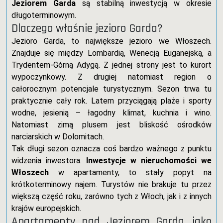
Jeziorem Garda
są stabilną inwestycją w okresie
długoterminowym.
Dlaczego właśnie jezioro Garda?
Jezioro Garda, to największe jezioro we Włoszech.
Znajduje się między Lombardią, Wenecją Euganejską, a
Trydentem-Górną Adygą. Z jednej strony jest to kurort
wypoczynkowy. Z drugiej natomiast region o
całorocznym potencjale turystycznym. Sezon trwa tu
praktycznie cały rok. Latem przyciągają plaże i sporty
wodne, jesienią – łagodny klimat, kuchnia i wino.
Natomiast zimą plusem jest bliskość ośrodków
narciarskich w Dolomitach.
Tak długi sezon oznacza coś bardzo ważnego z punktu
widzenia inwestora.
Inwestycje w nieruchomości we
Włoszech
w apartamenty, to stały popyt na
krótkoterminowy najem. Turystów nie brakuje tu przez
większą część roku, zarówno tych z Włoch, jak i z innych
krajów europejskich.
Apartamenty nad Jeziorem Garda, jako