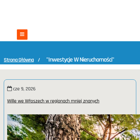
Skip
Nieruchomości we Włoszech
to
content
Włochy czekają na Ciebie
"Inwestycje W Nieruchomości"
Strona Główna
/
cze 9, 2026
Wille we Włoszech w regionach mniej znanych