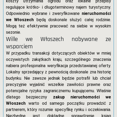
koszty utrzymania ogrodu oraz lokalne przepisy
regulujące krótko- i długoterminowy najem turystyczny.
Odpowiednio wybrane i zweryfikowane
nieruchomości
we Włoszech
będą doskonale służyć całej rodzinie.
Mogą też efektywnie pracować na siebie w wysokim
sezonie.
Wille we Włoszech nabywane ze
wsparciem
W przypadku transakcji dotyczących obiektów w mniej
oczywistych zakątkach kraju, szczególnego znaczenia
nabiera profesjonalna weryfikacja przedstawianej oferty.
Lokalny sprzedający z pewnością doskonale zna historię
budynku. Nie zawsze jednak będzie potrafił lub chciał
precyzyjnie wyjaśnić wszelkie zawiłości prawne oraz
potencjalne ryzyka zagranicznemu kupującemu. Właśnie
dlatego bezpieczny
zakup nieruchomości we
Włoszech
warto od samego początku prowadzić z
partnerem, który rozumie specyfikę rynku i oczekiwania.
Niezbędne jest dokładne sprawdzenie ksiąg