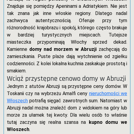
Znajduje się pomiędzy Apeninami a Adriatykiem. Nie jest
tak znana jak inne włoskie regiony. Dlatego nadal
zachwyca autentycznością. Oferuje przy tym
różnorodność krajobrazu i spokój, którego często brakuje
w bardziej turystycznych miejscach. Tutejsze
miasteczka przypominają Włochy sprzed dekad.
Kamienne
domy nad morzem w Abruzji
zachęcają do
zamieszkania. Puste plaże dają wytchnienie od zgiełku
codzienności. Z kolei lokalna kuchnia zaskakuje prostotą i
smakiem.
Wciąż przystępne cenowo domy w Abruzji
Jednym z atutów Abruzji są przystępne ceny domów. W
Toskanii czy na wybrzeżu Amalfi ceny
nieruchomości we
Włoszech
potrafią sięgać zawrotnych sum. Natomiast w
Abruzji nadal można znaleźć dom z widokiem na góry lub
morze za ułamek tej kwoty. Dla wielu osób to właśnie
tutaj zaczyna się realna szansa na
kupno domu we
Włoszech
.