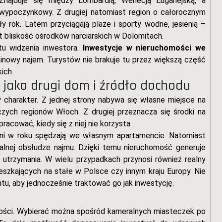
Znajduje się między Lombardią, Wenecją Euganejską, a
 wypoczynkowy. Z drugiej natomiast region o całorocznym
y rok. Latem przyciągają plaże i sporty wodne, jesienią –
st bliskość ośrodków narciarskich w Dolomitach.
u widzenia inwestora.
Inwestycje w nieruchomości we
inowy najem. Turystów nie brakuje tu przez większą część
ich.
jako drugi dom i źródło dochodu
charakter. Z jednej strony nabywa się własne miejsce na
zych regionów Włoch. Z drugiej przeznacza się środki na
pracować, kiedy się z niej nie korzysta.
dni w roku spędzają we własnym apartamencie. Natomiast
alnej obsłudze najmu. Dzięki temu nieruchomość generuje
utrzymania. W wielu przypadkach przynosi również realny
eszkających na stałe w Polsce czy innym kraju Europy. Nie
u, aby jednocześnie traktować go jak inwestycję.
wości. Wybierać można spośród kameralnych miasteczek po