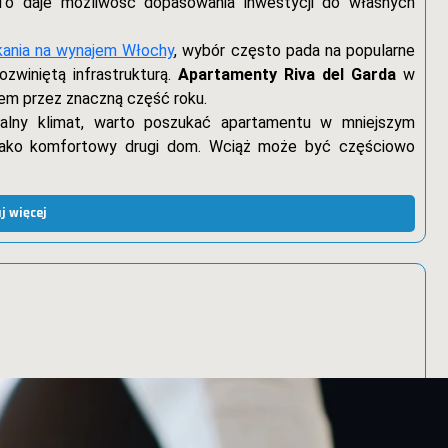
. To daje możliwość dopasowania inwestycji do własnych
kania na wynajem Włochy
, wybór często pada na popularne
ozwiniętą infrastrukturą.
Apartamenty Riva del Garda
w
iem przez znaczną część roku.
lokalny klimat, warto poszukać apartamentu w mniejszym
ę jako komfortowy drugi dom. Wciąż może być częściowo
j więcej