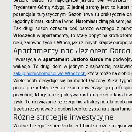
Jezioro Garda, to największe jezioro we Włoszech. 
Trydentem-Górną Adygą. Z jednej strony jest to kurort
potencjale turystycznym. Sezon trwa tu praktycznie cał
łagodny klimat, kuchnia i wino. Natomiast zimą plusem je
Tak długi sezon oznacza coś bardzo ważnego z punkt
Włoszech
w apartamenty, to stały popyt na krótkoterm
roku, zarówno tych z Włoch, jak i z innych krajów europejsk
Apartamenty nad Jeziorem Garda, 
Inwestycja w
apartament Jezioro Garda
ma podwójny 
wakacje. To drugi dom w jednym z najbardziej malownic
zakup nieruchomości we Włoszech
, która może na siebie 
Wiele osób decyduje się na model łączony. Kilka tygo
przez pozostałą część sezonu powierzają go profesjon
przychód, który może pokrywać istotną część kosztów 
zysk. To rozwiązanie szczególnie atrakcyjne dla osób mi
trzeba rezygnować z osobistego korzystania z apartament
Różne strategie inwestycyjne
Wzdłuż brzegu jeziora Garda jest bardzo różne miejsco