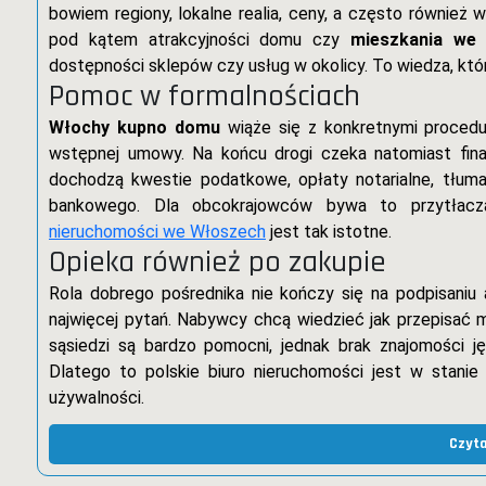
bowiem regiony, lokalne realia, ceny, a często również w
pod kątem atrakcyjności domu czy
mieszkania we
dostępności sklepów czy usług w okolicy. To wiedza, któr
Pomoc w formalnościach
Włochy kupno domu
wiąże się z konkretnymi procedu
wstępnej umowy. Na końcu drogi czeka natomiast final
dochodzą kwestie podatkowe, opłaty notarialne, tłum
bankowego. Dla obcokrajowców bywa to przytłacza
nieruchomości we Włoszech
jest tak istotne.
Opieka również po zakupie
Rola dobrego pośrednika nie kończy się na podpisaniu 
najwięcej pytań. Nabywcy chcą wiedzieć jak przepisać
sąsiedzi są bardzo pomocni, jednak brak znajomości ję
Dlatego to polskie biuro nieruchomości jest w stan
używalności.
Czyta