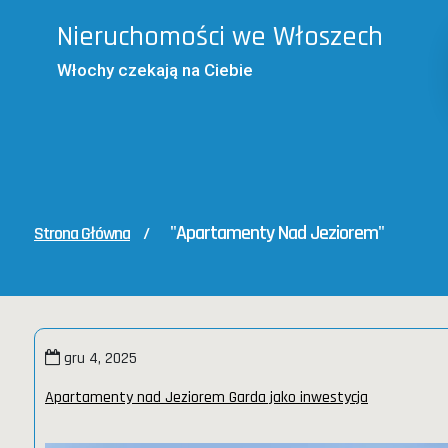
Skip
Nieruchomości we Włoszech
to
content
Włochy czekają na Ciebie
"Apartamenty Nad Jeziorem"
Strona Główna
/
gru 4, 2025
Apartamenty nad Jeziorem Garda jako inwestycja