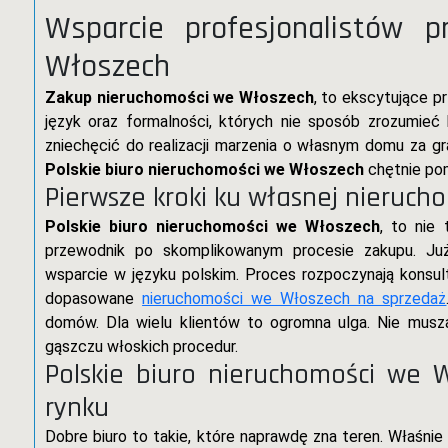
Wsparcie profesjonalistów p
Włoszech
Zakup nieruchomości we Włoszech
, to ekscytujące p
język oraz formalności, których nie sposób zrozumie
zniechęcić do realizacji marzenia o własnym domu za gra
Polskie biuro nieruchomości we Włoszech
chętnie po
Pierwsze kroki ku własnej nieruch
Polskie biuro nieruchomości we Włoszech
, to nie
przewodnik po skomplikowanym procesie zakupu. Już 
wsparcie w języku polskim. Proces rozpoczynają konsult
dopasowane
nieruchomości we Włoszech na sprzedaż
domów. Dla wielu klientów to ogromna ulga. Nie muszą
gąszczu włoskich procedur.
Polskie biuro nieruchomości we 
rynku
Dobre biuro to takie, które naprawdę zna teren. Właśni