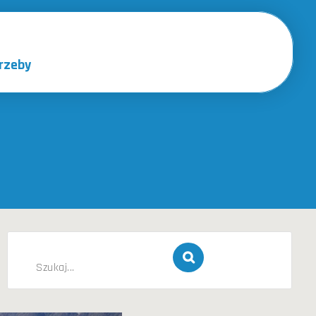
rzeby
Szukaj
dla: