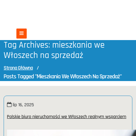
Skip
Nieruchomości we Włoszech
to
content
Włochy czekają na Ciebie
Tag Archives: mieszkania we
Włoszech na sprzedaż
Strona Główna
/
Posts Tagged "mieszkania We Włoszech Na Sprzedaż"
lip 16, 2025
Polskie biuro nieruchomości we Włoszech realnym wsparciem