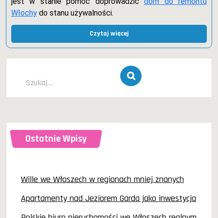
jest w stanie pomóc doprowadzić
dom do remontu
Włochy
do stanu używalności.
Czytaj więcej
Szukaj
dla:
Ostatnie Wpisy
Wille we Włoszech w regionach mniej znanych
Apartamenty nad Jeziorem Garda jako inwestycja
Polskie biuro nieruchomości we Włoszech realnym